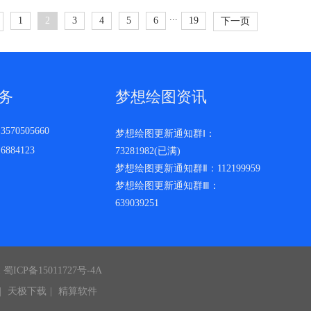
...
1
2
3
4
5
6
19
下一页
务
梦想绘图资讯
570505660
梦想绘图更新通知群Ⅰ：
884123
73281982(已满)
梦想绘图更新通知群Ⅱ：112199959
梦想绘图更新通知群Ⅲ：
639039251
1
蜀ICP备15011727号-4A
|
天极下载
|
精算软件