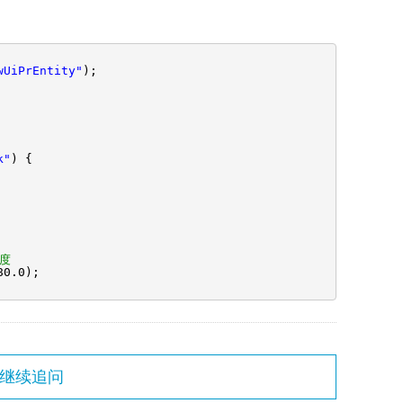
wUiPrEntity"
);
k"
) {
度
80.0);