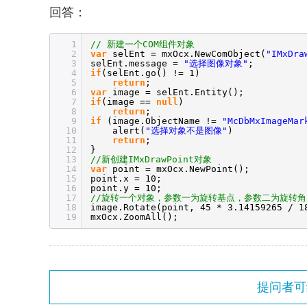
回答：
1
// 新建一个COM组件对象
2
var
selEnt = mxOcx.NewComObject(
"IMxDra
3
selEnt.message =
"选择图像对象"
;
4
if
(selEnt.go() != 1)
5
return
;
6
var
image = selEnt.Entity();
7
if
(image ==
null
)
8
return
;
9
if
(image.ObjectName !=
"McDbMxImageMar
10
alert(
"选择对象不是图像"
)
11
return
;
12
}
13
//新创建IMxDrawPoint对象
14
var
point = mxOcx.NewPoint();
15
point.x = 10;
16
point.y = 10;
17
//旋转一个对象，参数一为旋转基点，参数二为旋转角
18
image.Rotate(point, 45 * 3.14159265 / 1
19
mxOcx.ZoomAll();