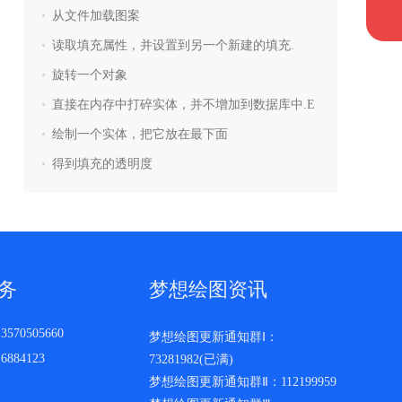
•
从文件加载图案
•
读取填充属性，并设置到另一个新建的填充.
•
旋转一个对象
•
直接在内存中打碎实体，并不增加到数据库中.E
•
绘制一个实体，把它放在最下面
•
得到填充的透明度
务
梦想绘图资讯
570505660
梦想绘图更新通知群Ⅰ：
884123
73281982(已满)
梦想绘图更新通知群Ⅱ：112199959